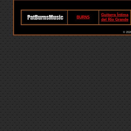
Guitarra Íntima
BURNS
del Río Grande
©
20